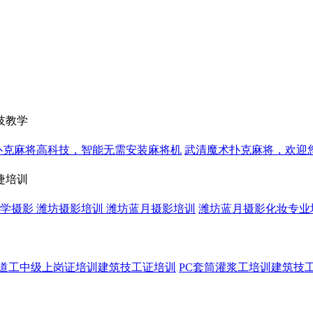
技教学
扑克麻将高科技，智能无需安装麻将机
武清魔术扑克麻将，欢迎
睫培训
坊学摄影 潍坊摄影培训 潍坊蓝月摄影培训
潍坊蓝月摄影化妆专业
道工中级上岗证培训建筑技工证培训
PC套筒灌浆工培训建筑技