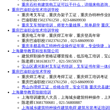
重庆石柱有建筑电工证可以干什么，详细来电咨询
重庆巴渝职业技术培训学校
重庆考叉车证，重庆办架子工证，重庆办特种作业
巴渝职校
15023761250，023-68609930
重庆叉车驾驶培训，师资力量雄厚，简单易学
重庆
重庆巴渝职业技术培训学校
重庆电工年审，重庆焊工年审，重庆登高年审
重庆巴渝职校
15023761250，023-68609930
重庆丰都县电工特种作业操作证年审，专业快捷，
上海馨华教育科技有限公司
建筑焊割操作资格证哪里报名，低压电工培训，宝
陈老师
13816383177，021-59159378
宝山区通河新村叉车证书培训，叉车证书年审一体
重庆巴渝职业技术学校
重庆焊工考证，重庆考焊工证，重庆焊工培训考证
重庆巴渝职校
15023761250，023-68609930
秀山办理焊工证，价格合理，安全可靠
重庆忠县建
上海馨华教育技能培训
上海培训建筑八大员，上海城乡建筑特种操作，上
陈老师
13681700681，021-56800887
上海城乡建筑特种操作建筑电焊 建筑吊篮考证培训