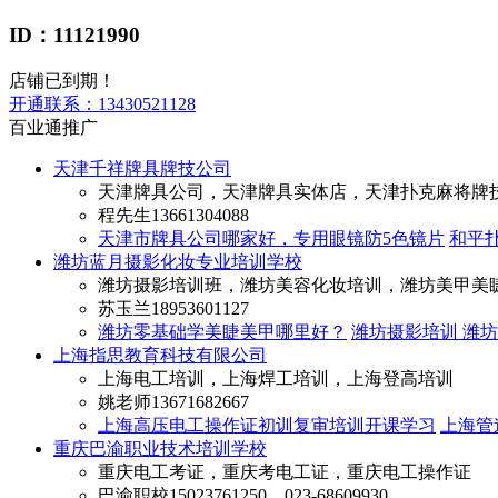
ID：11121990
店铺已到期！
开通联系：
13430521128
百业通推广
天津千祥牌具牌技公司
天津牌具公司，天津牌具实体店，天津扑克麻将牌
程先生
13661304088
天津市牌具公司哪家好，专用眼镜防5色镜片
和平
潍坊蓝月摄影化妆专业培训学校
潍坊摄影培训班，潍坊美容化妆培训，潍坊美甲美
苏玉兰
18953601127
潍坊零基础学美睫美甲哪里好？
潍坊摄影培训 潍
上海指思教育科技有限公司
上海电工培训，上海焊工培训，上海登高培训
姚老师
13671682667
上海高压电工操作证初训复审培训开课学习
上海管
重庆巴渝职业技术培训学校
重庆电工考证，重庆考电工证，重庆电工操作证
巴渝职校
15023761250，023-68609930