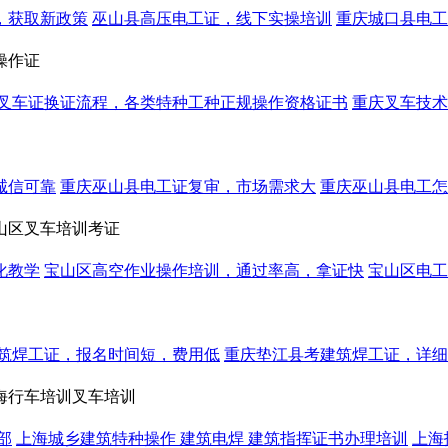
，获取新政策
巫山县高压电工证，线下实操培训
重庆城口县电工
操作证
叉车证换证流程，各类特种工种正规操作资格证书
重庆叉车技术
诚信可靠
重庆巫山县电工证复审，市场需求大
重庆巫山县电工怎
山区叉车培训考证
化教学
宝山区高空作业操作培训，通过率高，拿证快
宝山区电工
筑焊工证，报名时间短，费用低
重庆垫江县考建筑焊工证，详细
海行车培训叉车培训
部
上海城乡建筑特种操作 建筑电焊 建筑指挥证书办理培训
上海