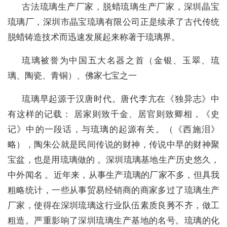
古法琉璃生产厂家，脱蜡琉璃生产厂家，深圳晶宝
琉璃厂，深圳市晶宝琉璃有限公司正是续承了古代传统
脱蜡铸造技术而迅速发展起来称著于琉璃界。
琉璃被誉为中国五大名器之首（
金银
、玉翠、
琉
璃
、
陶瓷
、
青铜
）、
佛家七宝
之一
琉璃早起源于汉
唐
时
代
。唐代李亢在《
独异志
》中
有这样的记载：
居家则致千金、居官则致卿相，《
史
记
》中的一段话，与琉璃的
起源
有关。（《
西施泪
》
略），
陶朱公
就是民间传说的财神，传说中早的财神
聚
宝盆
，也是用琉璃做的
。
深圳
琉璃
基地
生产历史悠久，
中外闻名
。近年来，从事生产琉璃的厂家不多，但具我
粗略统计，一些从事贸易经销商的商家多过了琉璃生产
厂家，使得在深圳琉璃这行业队伍素质
良
莠不齐，做工
粗造。严重影响了深圳琉璃生产基地的名号。
琉璃的化