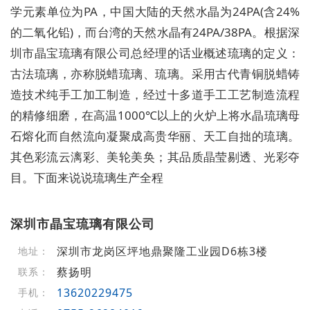
学元素单位为
PA
，
中国大陆
的
天然水晶
为
24PA(
含
24%
的二氧化铅
)
，而台湾的天然水晶有
24PA/38PA
。根据深
圳市晶宝琉璃有限公司总经理的话业概述琉璃的定义：
古法琉璃
，亦称
脱蜡琉璃
、琉璃。采用古代青铜脱蜡铸
造技术纯手工加工制造，经过十多道手工工艺制造流程
的精修细磨，在高温
1000℃
以上的火炉上将水晶琉璃母
石熔化而自然流向凝聚成高贵华丽、天工自拙的琉璃。
其色彩流云漓彩、美轮美奂；其
品质
晶莹剔透、光彩夺
目。
下面来说说琉璃生产全程
深圳市晶宝琉璃有限公司
深圳市龙岗区坪地鼎聚隆工业园D6栋3楼
地址：
蔡扬明
联系：
13620229475
手机：