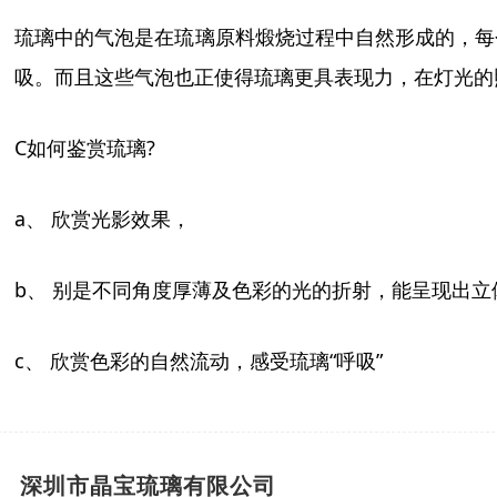
琉璃中的气泡是在
琉璃
原料煅烧过程中自然形成的，每
吸。而且这些气泡也正使得
琉璃
更具表现力，在灯光的
C
如何鉴赏琉璃
?
a
、
欣赏光影效果，
b
、
别是不同角度厚薄及色彩的光的折射，能呈现出立
c
、
欣赏色彩的自然流动，感受琉璃
“
呼吸
”
深圳市晶宝琉璃有限公司