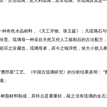
类：古法琉璃，
意大利
琉璃，及水琉璃。水琉璃其实是一
一种有色水晶材料，《天工开物、珠玉篇》：凡琉璃石与
珍贵。琉璃母一种采自天然又经人工炼制后的古法配方
祖宗之珍藏也，琉璃母者，若今之钱滓然，块大小犹儿
“
费昂斯
”
工艺。《中国古琉璃研究》的分析结果表明：
“
璃；
和树脂材料制成，其特点是重量轻，敲之没有琉璃的金石