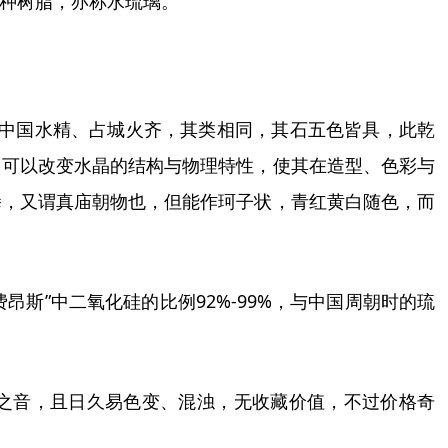
种树脂，亦称
水
琉璃
。
中国水精、占城火齐，其类相同，其石五色皆具，此乾
，可以改变水晶的结构与物理特性，使其在造型、色彩与
拳，又谓真庙朝物也，但能作珂子状，青红黄白随色，而
费昂斯
”
中二氧化硅的比例
92%-99%
，与中国周朝时的琉
之音，且日久易色变、混浊，无收藏价值，不过价格奇