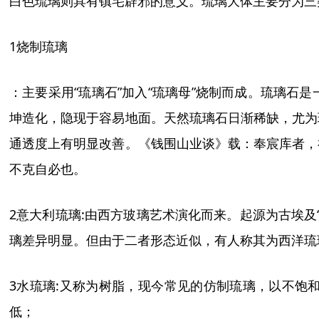
白色琉璃则具有镇宅辟邪的意义。琉璃大体主要分为三
1
烧制琉璃
：主要采用
“
琉璃石
”
加入
“
琉璃母
”
烧制而成。
琉璃石
是
坤造化，隐现于容易地面。天然琉璃石日渐稀缺，尤为
通透度上有明显改善。《钱围山业谈》载：奉宸库者，
不克自必也。
2
意大利
琉璃
:
由西方玻璃艺术演化而来。起源为古埃及
璃差异明显。但由于二者形态近似，有人称其为西洋琉
3
水琉璃
:
又称为树脂，
现今常见的仿制琉璃，以不饱
低；