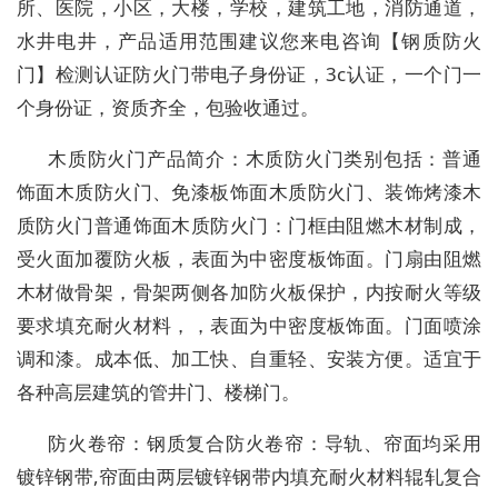
所、医院，小区，大楼，学校，建筑工地，消防通道，
水井电井，产品适用范围建议您来电咨询【钢质防火
门】检测认证防火门带电子身份证，3c认证，一个门一
个身份证，资质齐全，包验收通过。
木质防火门产品简介：木质防火门类别包括：普通
饰面木质防火门、免漆板饰面木质防火门、装饰烤漆木
质防火门普通饰面木质防火门：门框由阻燃木材制成，
受火面加覆防火板，表面为中密度板饰面。门扇由阻燃
木材做骨架，骨架两侧各加防火板保护，内按耐火等级
要求填充耐火材料，，表面为中密度板饰面。门面喷涂
调和漆。成本低、加工快、自重轻、安装方便。适宜于
各种高层建筑的管井门、楼梯门。
防火卷帘：钢质复合防火卷帘：导轨、帘面均采用
镀锌钢带,帘面由两层镀锌钢带内填充耐火材料辊轧复合