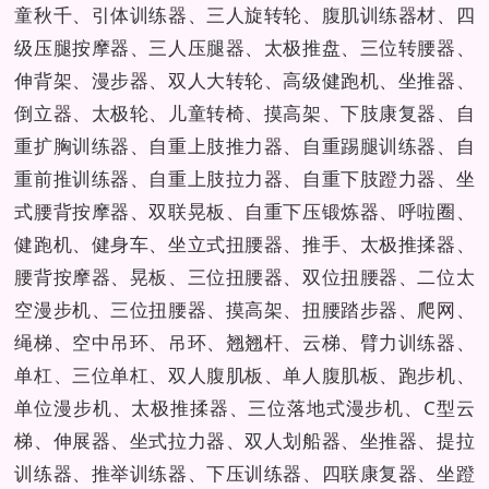
童秋千、引体训练器、三人旋转轮、腹肌训练器材、四
级压腿按摩器、三人压腿器、太极推盘、三位转腰器、
伸背架、漫步器、双人大转轮、高级健跑机、坐推器、
倒立器、太极轮、儿童转椅、摸高架、下肢康复器、自
重扩胸训练器、自重上肢推力器、自重踢腿训练器、自
重前推训练器、自重上肢拉力器、自重下肢蹬力器、坐
式腰背按摩器、双联晃板、自重下压锻炼器、呼啦圈、
健跑机、健身车、坐立式扭腰器、推手、太极推揉器、
腰背按摩器、晃板、三位扭腰器、双位扭腰器、二位太
空漫步机、三位扭腰器、摸高架、扭腰踏步器、爬网、
绳梯、空中吊环、吊环、翘翘杆、云梯、臂力训练器、
单杠、三位单杠、双人腹肌板、单人腹肌板、跑步机、
单位漫步机、太极推揉器、三位落地式漫步机、C型云
梯、伸展器、坐式拉力器、双人划船器、坐推器、提拉
训练器、推举训练器、下压训练器、四联康复器、坐蹬