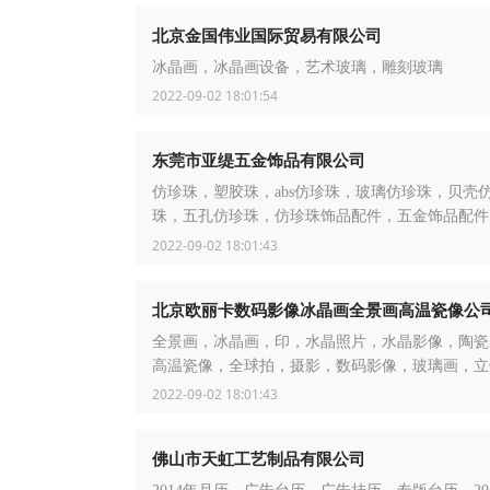
北京金国伟业国际贸易有限公司
冰晶画，冰晶画设备，艺术玻璃，雕刻玻璃
2022-09-02 18:01:54
东莞市亚缇五金饰品有限公司
仿珍珠，塑胶珠，abs仿珍珠，玻璃仿珍珠，贝壳
珠，五孔仿珍珠，仿珍珠饰品配件，五金饰品配件
子，diy饰品，diy珠
2022-09-02 18:01:43
北京欧丽卡数码影像冰晶画全景画高温瓷像公
全景画，冰晶画，印，水晶照片，水晶影像，陶瓷
高温瓷像，全球拍，摄影，数码影像，玻璃画，立
2022-09-02 18:01:43
佛山市天虹工艺制品有限公司