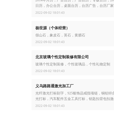
2014年月历，广告台历，广告挂历，专版台历，20
日历，办公台历，桌面台历，台历广告，台历厂家
挂历，红包袋
2022-09-02 18:01:43
杨世源（个体经营）
假山石，象皮石，英石，黄腊石
2022-09-02 18:01:43
北京玻璃个性定制装修有限公司
玻璃个性定制装修，个性玻璃品，个性礼物定制
2022-09-02 18:01:43
义乌路路通激光加工厂
光纤激光打标刻字，925银饰品戒指项链，铜铝锌
光打标，汽车配件五金工具打标，钥匙扣背包扣激
标，厨卫餐具洁具激光打标，木盒酒盒笔盒激光刻
2022-09-02 18:01:43
珠手镯亚克力珠刻字，树脂塑胶激光打标雕刻，水