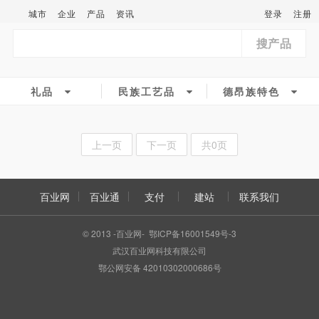
城市
企业
产品
资讯
登录
注册
搜产品
礼品
民族工艺品
德昂族特色
上一页
下一页
共0页
百业网
百业通
支付
建站
联系我们
© 2013 -百业网- 鄂ICP备16001549号-3
武汉百业网科技有限公司
鄂公网安备 42010302000686号