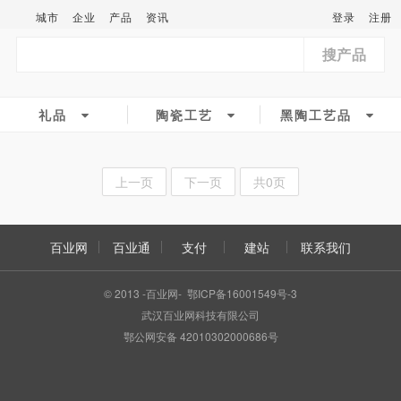
城市
企业
产品
资讯
登录
注册
搜产品
礼品
陶瓷工艺
黑陶工艺品
上一页
下一页
共0页
百业网
百业通
支付
建站
联系我们
© 2013 -百业网- 鄂ICP备16001549号-3
武汉百业网科技有限公司
鄂公网安备 42010302000686号