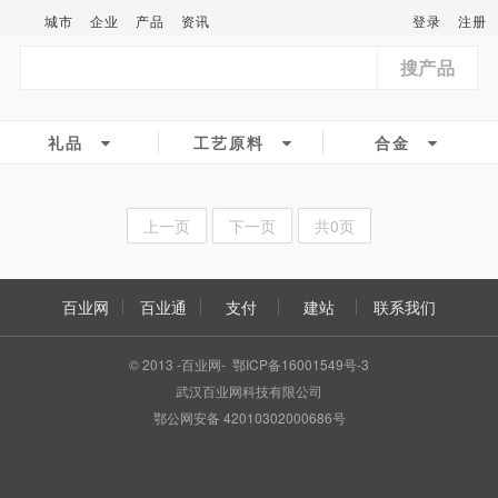
城市
企业
产品
资讯
登录
注册
搜产品
礼品
工艺原料
合金
上一页
下一页
共0页
百业网
百业通
支付
建站
联系我们
© 2013 -百业网- 鄂ICP备16001549号-3
武汉百业网科技有限公司
鄂公网安备 42010302000686号