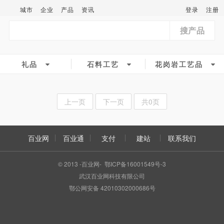
城市
企业
产品
资讯
登录
注册
搜产品
礼品
石料工艺
花岗岩工艺品
上一页
下一页
共0页
百业网
百业通
支付
建站
联系我们
© 2013 -百业网- 鄂ICP备16001549号-3
武汉百业网科技有限公司
鄂公网安备 42010302000686号