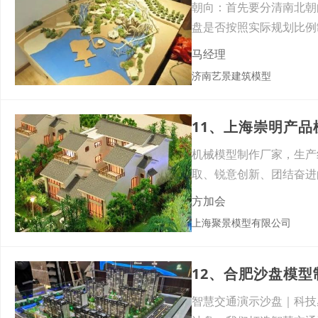
朝向：首先要分清南北朝
盘是否按照实际规划比例
绿化
马经理
济南艺景建筑模型
11、上海崇明产
机械模型制作厂家，生产
取、锐意创新、团结奋进
才，
方加会
上海聚景模型有限公司
12、合肥沙盘模
智慧交通演示沙盘｜科技