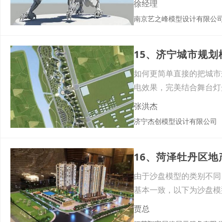
徐经理
南京艺之峰模型设计有限公
15、济宁城市规
如何更简单直接的把城市
电效果，完美结合舞台灯
及规
张洪杰
济宁杰创模型设计有限公司
16、菏泽牡丹区
由于沙盘模型的类别不同
基本一致，以下为沙盘模
和工
贾总