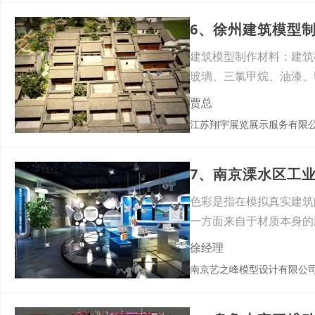
6、徐州建筑模型
建筑模型制作材料：建筑
玻璃、三氯甲烷、油漆、
贾总
江苏翔宇展览展示服务有限
7、南京溧水区工
色彩是指在模拟真实建筑
一方面来自于材质本身的
都要
徐经理
南京艺之峰模型设计有限公