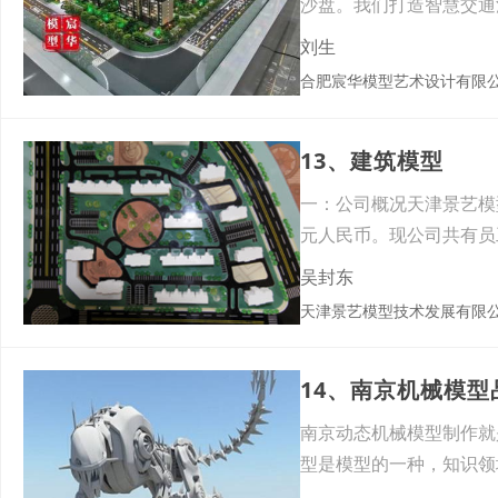
沙盘。我们打造智慧交通
能。搭
刘生
合肥宸华模型艺术设计有限
13、建筑模型
一：公司概况天津景艺模型
元人民币。现公司共有员
吴封东
天津景艺模型技术发展有限
14、南京机械模
南京动态机械模型制作就
型是模型的一种，知识领
数字