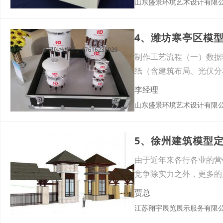
山东盛景环境艺术设计有限
4、潍坊寒亭区模
制作工艺流程（一）数据
纸（含建筑布局、光伏分
李经理
山东盛景环境艺术设计有限
5、徐州建筑模型
由于近年来各行各业的营
竞争除实力之外，更多的
体现
贾总
江苏翔宇展览展示服务有限