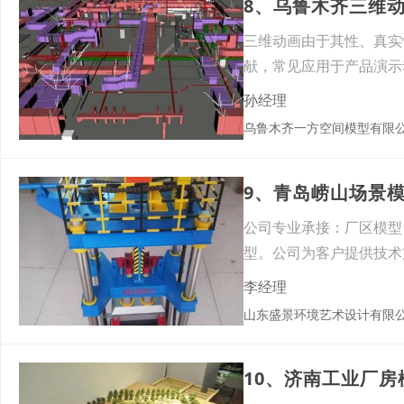
8、乌鲁木齐三维
三维动画由于其性、真实
献，常见应用于产品演示
么三维
孙经理
乌鲁木齐一方空间模型有限
9、青岛崂山场景
公司专业承接：厂区模型
型。公司为客户提供技术
公司主
李经理
山东盛景环境艺术设计有限
10、济南工业厂