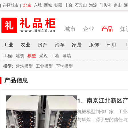
[ 选择城市 ]
北京
东城
西城
朝阳
丰台
石景山
海淀
门头沟
房山
通
城市
企业
产品
知
工业
农业
房产
汽车
家居
服饰
日用
工程:
建筑
模型
景观
工程
幕墙
模型:
建筑模型
工业模型
医学模型
产品信息
1、南京江北新区
机械模型制作厂家，工业
与辉煌，源于您的信任与
营