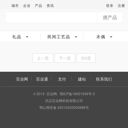
城市
企业
产品
资讯
登录
注册
搜产品
礼品
民间工艺品
木偶
上一页
下一页
共0页
百业网
百业通
支付
建站
联系我们
© 2013 -百业网- 鄂ICP备16001549号-3
武汉百业网科技有限公司
鄂公网安备 42010302000686号