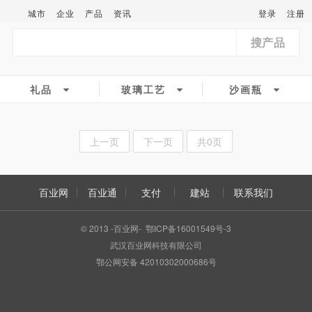
城市
企业
产品
资讯
登录
注册
搜产品
礼品
玻璃工艺
沙画瓶
上一页
下一页
共0页
百业网
百业通
支付
建站
联系我们
© 2013 -百业网- 鄂ICP备16001549号-3
武汉百业网科技有限公司
鄂公网安备 42010302000686号