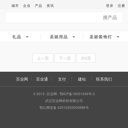
城市
企业
产品
资讯
登录
注册
搜产品
礼品
圣诞用品
圣诞装饰灯
上一页
下一页
共0页
百业网
百业通
支付
建站
联系我们
© 2013 -百业网- 鄂ICP备16001549号-3
武汉百业网科技有限公司
鄂公网安备 42010302000686号