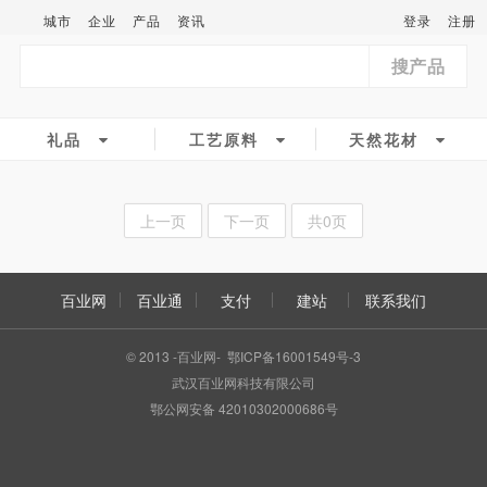
城市
企业
产品
资讯
登录
注册
搜产品
礼品
工艺原料
天然花材
上一页
下一页
共0页
百业网
百业通
支付
建站
联系我们
© 2013 -百业网- 鄂ICP备16001549号-3
武汉百业网科技有限公司
鄂公网安备 42010302000686号