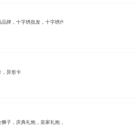
画品牌，十字绣批发，十字绣代理，十字绣加盟
卡，异形卡
金狮子，庆典礼炮，皇家礼炮，门柱，车载礼炮，炮弹，彩花