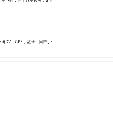
子真空电镀，离子真空镀膜，IP离子镀，五金真空电镀，饰品真空
码DV，GPS，蓝牙，国产手机，诺基亚手机，3星手机，索爱