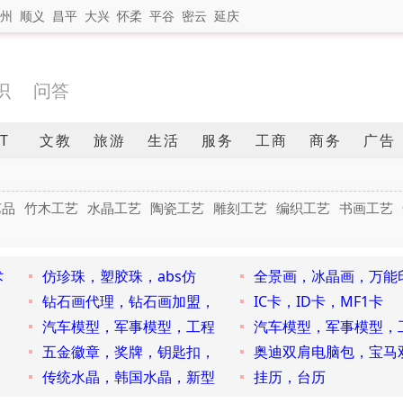
州
顺义
昌平
大兴
怀柔
平谷
密云
延庆
识
问答
IT
文教
旅游
生活
服务
工商
商务
广告
艺品
竹木工艺
水晶工艺
陶瓷工艺
雕刻工艺
编织工艺
书画工艺
术
仿珍珠，塑胶珠，abs仿
全景画，冰晶画，万能
钻石画代理，钻石画加盟，
IC卡，ID卡，MF1卡
，
汽车模型，军事模型，工程
汽车模型，军事模型，
，
五金徽章，奖牌，钥匙扣，
奥迪双肩电脑包，宝马
传统水晶，韩国水晶，新型
挂历，台历