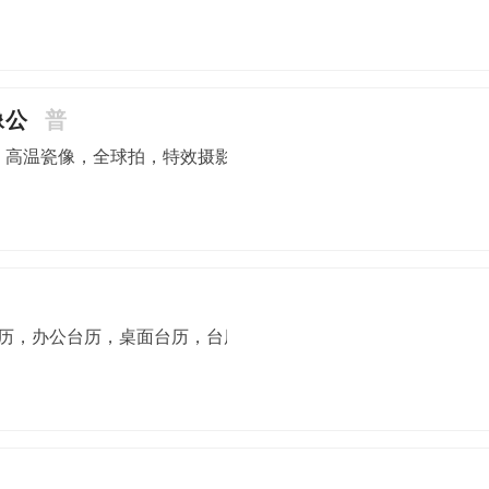
像公
普
，高温瓷像，全球拍，特效摄影，数码影像，玻璃画，立体画
年日历，办公台历，桌面台历，台历广告，台历厂家，专版挂历，红