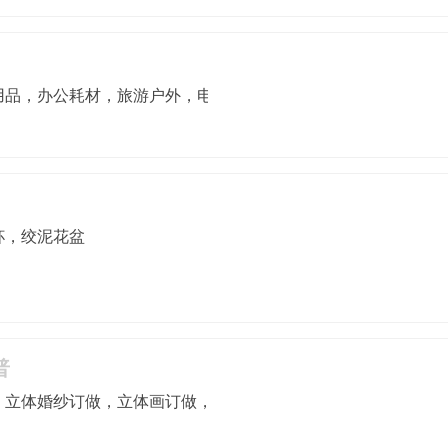
用品，办公耗材，旅游户外，电子电工
杯，绞泥花盆
普
，立体婚纱订做，立体画订做，个人写真立体画，立体广告，立