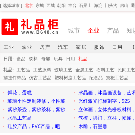
[ 选择城市 ]
北京
东城
西城
朝阳
丰台
石景山
海淀
门头沟
房山
通
城市
企业
产品
知
工业
农业
房产
汽车
家居
服饰
日用
日用:
食品
饮料
母婴
玩具
日用
礼品
礼品:
工艺品
工艺原料
玻璃工艺
金属工艺
石料工艺
民间工
摆挂件饰品
仿古工艺品
塑料树脂工艺品
纪念品
祭祀工艺品
鲜花，蛋糕
冰晶画，冰晶画设备，艺
玻璃个性定制装修，个性玻
光纤激光打标刻字，925
紫砂茶壶，紫砂茶杯，紫砂
立体画，立体光栅板材料
水晶工艺品
气模，拱门，立柱，帐篷
硅胶产品，PVC产品，吧
木雕，石墨雕