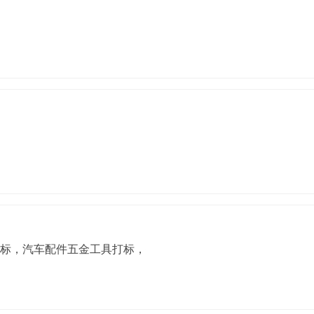
打标，汽车配件五金工具打标，钥匙扣背包扣激光打标，厨卫餐