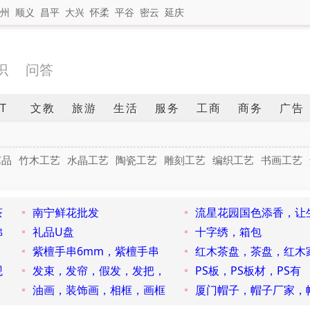
州
顺义
昌平
大兴
怀柔
平谷
密云
延庆
识
问答
IT
文教
旅游
生活
服务
工商
商务
广告
艺品
竹木工艺
水晶工艺
陶瓷工艺
雕刻工艺
编织工艺
书画工艺
茶
南宁鲜花批发
流星花园国色添香，让
佛
礼品U盘
十字绣，箱包
，
紫檀手串6mm，紫檀手串
红木茶盘，茶盘，红木
观
发束，发帘，假发，发把，
PS板，PS板材，PS有
油画，装饰画，相框，画框
厦门帽子，帽子厂家，