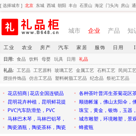
[ 选择城市 ]
北京
东城
西城
朝阳
丰台
石景山
海淀
门头沟
房山
通
城市
企业
产品
知
工业
农业
房产
汽车
家居
服饰
日用
日用:
食品
饮料
母婴
玩具
日用
礼品
礼品:
工艺品
工艺原料
玻璃工艺
金属工艺
石料工艺
民间工
摆挂件饰品
仿古工艺品
塑料树脂工艺品
纪念品
祭祀工艺品
花店招商|花店全国连锁品
各种茶叶普洱生茶菊花区
昆明花卉种植，昆明鲜花提
顺德帐篷，佛山太阳伞，
PVC汽车防滑垫，PVC
珠宝，黄金，银饰，玉器
马林巴木琴，马林巴铝琴，
城市雕塑，环境雕塑，景
陶瓷酒瓶，陶瓷茶杯，陶瓷
蜂蜜瓶