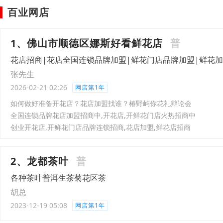
百业网店
1、佛山市顺德区娜斯好看鲜花店
普
花店招商|花店全国连锁品牌加盟|鲜花门店品牌加盟|鲜花
张先生
2026-02-21 02:26
网店第1年
如何做好准备开花店？花店加盟找谁？椿野屿你花礼辩论会
全国连锁品牌花店加盟招商中,开花店,开鲜花门店火热招商中
创业开花店,开鲜花门店品牌连锁招商,花店加盟,鲜花店招商
2、龙都茶叶
普
各种茶叶普洱生茶菊花区茶
胡总
2023-12-19 05:08
网店第1年