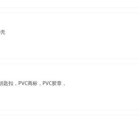
外壳
钥匙扣，PVC商标，PVC胶章，PVC手腕带，PVC冰箱贴，PVC