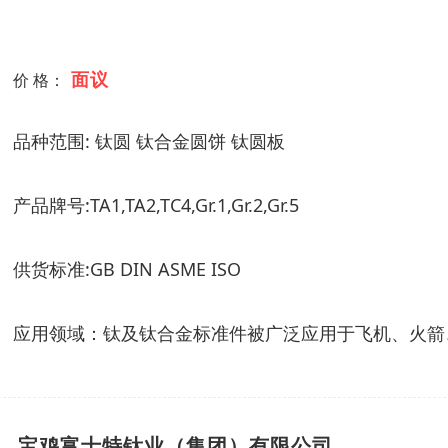
面议
价 格：
品种范围: 钛圆 钛合金圆饼 钛圆板
产品牌号:TA1,TA2,TC4,Gr.1,Gr.2,Gr.5
供货标准:GB DIN ASME ISO
应用领域：钛及钛合金标准件被广泛应用于飞机、火箭
宝鸡富士特钛业（集团）有限公司