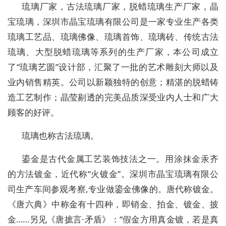
琉璃厂家，古法琉璃厂家，脱蜡琉璃生产厂家，晶
宝琉璃，深圳市晶宝琉璃有限公司是一家专业生产各类
琉璃工艺品、琉璃佛像、琉璃首饰、琉璃砖、传统古法
琉璃、大型脱蜡琉璃等系列的生产厂家，本公司成立
了“琉璃艺圆”设计部，汇聚了一批的艺术雕刻大师以及
业内销售精英。公司以新颖独特的创意；精湛的脱蜡铸
造工艺制作；晶莹剔透的完美品质深受业内人士和广大
顾客的好评。
琉璃也称古法琉璃。
鎏金是古代
金属工艺
装饰技法之一。用涂抹金汞齐
的方法镀金，近代称
“
火镀金
”
。
深圳市晶宝琉璃有限公
司生产车间参观考察
,
专业做鎏金佛像的。
唐代称镀金。
《唐六典》中称金有十四种，即销金、拍金、镀金、披
金
……
另见《唐摭言
·
矛盾》：
“
假金方用真金镀，若是真