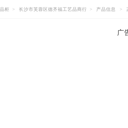
品柜
>
长沙市芙蓉区德齐福工艺品商行
>
产品信息
>
广