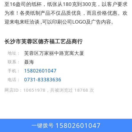
至16盎司的纸杯，纸张从180克到300克，以客户要求
为准！各类纸制产品不仅品质优良，而且价格优惠。欢
迎来电来旺洽谈 ,可以印刷公司LOGO及广告内容。
长沙市芙蓉区德齐福工艺品商行
芙蓉区万家丽中路宽寓大厦
地址：
聂海
联系：
15802601047
手机：
0731-83383636
电话：
网店ID：10651978，共被浏览过 18768 次
15802601047
一键拨号