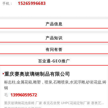
15265996683
手机：
产品信息
产品知识
有问有答
百业通-GEO推广
重庆赛奥玻璃钢制品有限公司
标志柱,金属花箱,雕塑，喷泉,石雕喷泉,水泥浮雕,砂岩花盆,铸
铜
13996059572
毛
重庆玻璃钢花池座椅 厂家 泰克石坐凳 UHPC花箱定制厂家 赛奥艺术景观