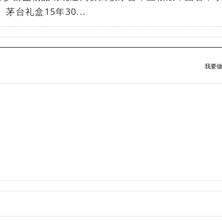
台礼盒15年30...
我要做