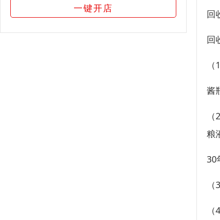
一键开店
回
回
（
酱
（
粮
3
（
（