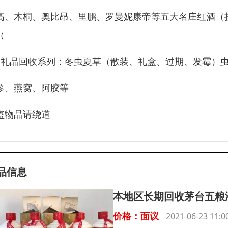
高、木桐、奥比昂、里鹏、罗曼妮康帝等五大名庄红酒（
（
）礼品回收系列：冬虫夏草（散装、礼盒、过期、发霉）
参、燕窝、阿胶等
盗物品请绕道
品信息
本地区长期回收茅台五粮
价格：面议
2021-06-23 11