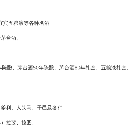
宜宾五粮液等各种名酒；
天茅台酒、
年陈酿、茅台酒50年陈酿、茅台酒80年礼盒、五粮液礼盒
马爹利、人头马、干邑及各种
小）拉斐、拉图、