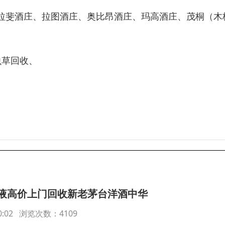
拉斐酒庄、拉图酒庄、奥比昂酒庄、玛高酒庄、茂桐（木
虫草回收、
液高价上门回收新老茅台洋酒中华
:00:02 浏览次数：4109