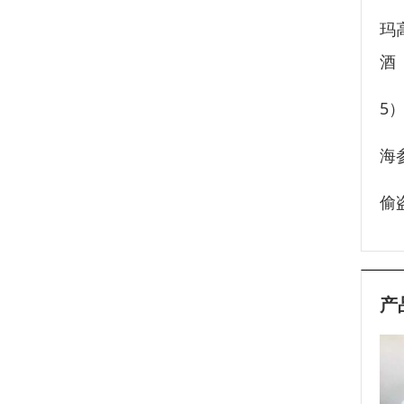
玛
酒
5
海
偷
产