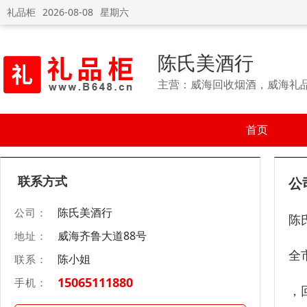
礼品柜
2026-08-08
星期六
陈氏美酒行
主营：威海回收烟酒，威海礼
首页
联系方式
公
陈氏美酒行
公司：
陈
威海齐鲁大道88号
地址：
全
陈小姐
联系：
15065111880
手机：
，