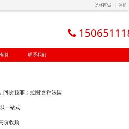
选择区域
注册
15065111
有答
联系我们
回收‘拉菲；拉图’各种法国
以一站式
期高价收购