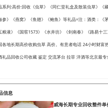
品系列:高价:回收《虫草》《同仁堂礼盒及散装虫草》《
海参》《燕窝》《鱼翅》《鲍鱼》等礼品=注：酒类：《
五粮液》《国窖1573》《水井坊》《剑南春》《路易十
国各地长期高价收购虫草 高价。有意者电话 24小时财富热
酒礼品回收公司收藏 鉴定 交流茅台 拉菲 洋酒等北京最
品信息
威海长期专业回收整件单