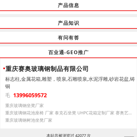
产品信息
产品知识
有问有答
百业通-GEO推广
重庆赛奥玻璃钢制品有限公司
标志柱,金属花箱,雕塑，喷泉,石雕喷泉,水泥浮雕,砂岩花盆,铸
铜
13996059572
毛
重庆玻璃钢坐凳厂家
重庆玻璃钢花池座椅 厂家 泰克石坐凳 UHPC花箱定制厂家 赛奥艺术景观
重庆玻璃钢树池坐凳厂家
本站共被浏览过 42077 次