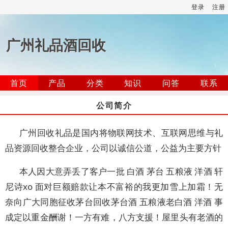
登录
注册
广州礼品酒回收
首页
产品
分类
知识
问答
联系
公司简介
广州回收礼品是国内将物联网技术、互联网思维与礼
品资源回收整合企业，公司以诚信公道，公益为主要方针
本人因大意弄丢了客户一批 白酒 茅台 五粮液 洋酒 轩
尼诗xo 面对巨额赔款让本不富裕的我更加雪上加霜！无
奈向广大同胞征收茅台回收茅台酒 五粮液老白酒 洋酒 事
成定以重金酬谢！一方有难，八方支援！屋里头有老酒的