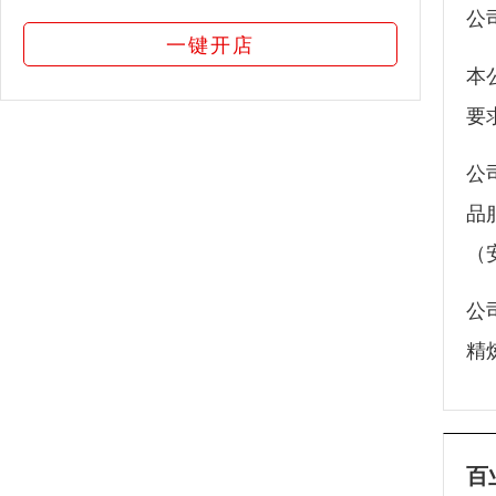
公
一键开店
本
要
公
品
（
公
精
百