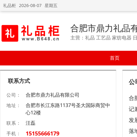
礼品柜
2026-08-07
星期五
合肥市鼎力礼品
主营：礼品 工艺品 家纺电器 
首页
联系方式
公
合肥市鼎力礼品有限公司
公司：
合
合肥市长江东路1137号圣大国际商贸中
地址：
记
心12楼
发
汪磊
联系：
落
15155666179
手机：