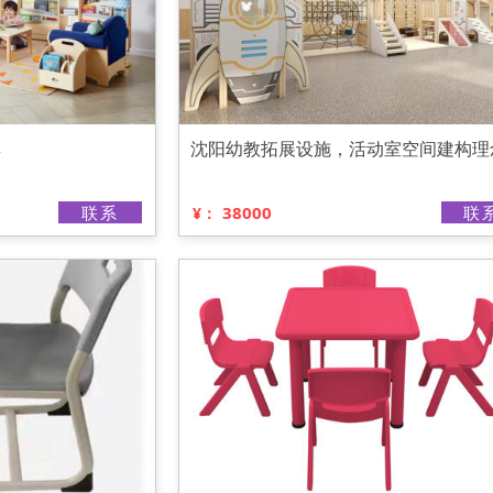
具
沈阳幼教拓展设施，活动室空间建构理
联系
38000
联
¥：