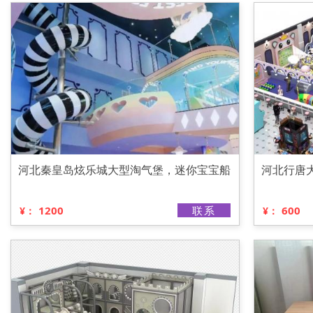
河北秦皇岛炫乐城大型淘气堡，迷你宝宝船
河北行唐
1200
联系
600
¥：
¥：