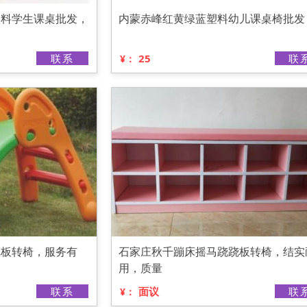
塑料学生课桌批发，
内蒙赤峰红黄绿蓝塑料幼儿课桌椅批发
联系
25
联
¥：
跷板转椅，服务有
石家庄秋千蹦床摇马跷跷板转椅，结实
用，质量
联系
面议
联
¥：