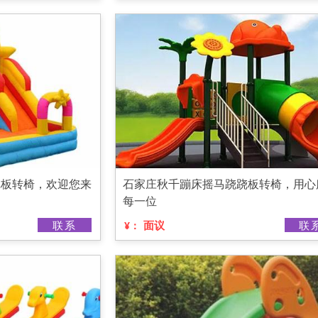
跷板转椅，欢迎您来
石家庄秋千蹦床摇马跷跷板转椅，用心
每一位
联系
面议
联
¥：