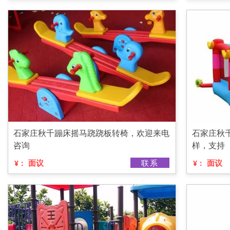
石家庄秋千蹦床摇马跷跷板转椅，欢迎来电
石家庄秋
咨询
样，支持
面议
联系
面议
¥：
¥：