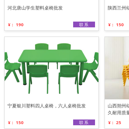
河北唐山学生塑料桌椅批发
陕西兰州
190
联系
150
¥：
¥：
宁夏银川塑料四人桌椅，六人桌椅批发
山西朔州
久耐用质
150
联系
25
¥：
¥：