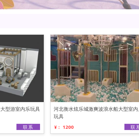
台大型游室内乐玩具
河北衡水炫乐城激爽波浪水船大型室内
玩具
联系
1200
联
¥：