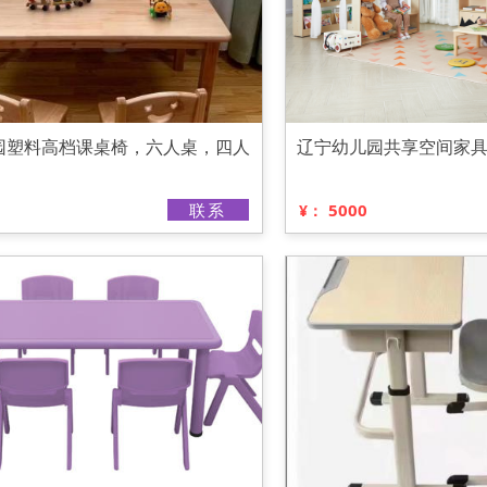
园塑料高档课桌椅，六人桌，四人
辽宁幼儿园共享空间家
联系
5000
¥：