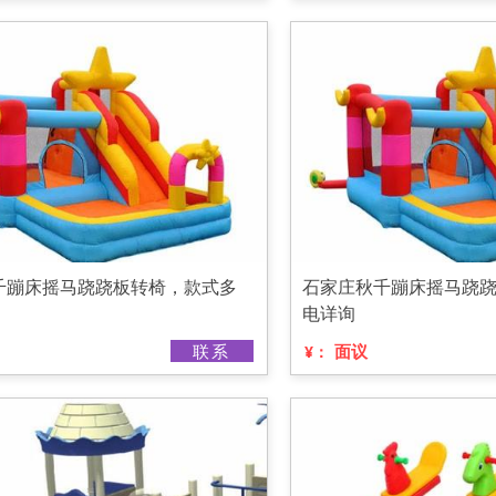
千蹦床摇马跷跷板转椅，款式多
石家庄秋千蹦床摇马跷
电详询
联系
面议
¥：