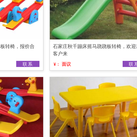
跷板转椅，报价合
石家庄秋千蹦床摇马跷跷板转椅，欢迎
客户来
联系
面议
联
¥：