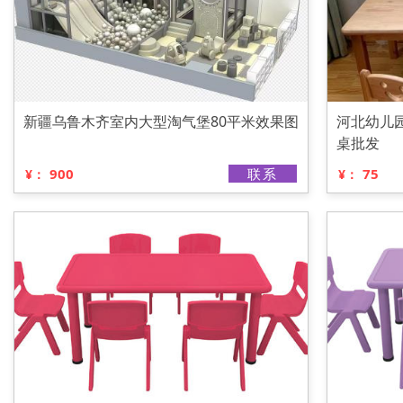
新疆乌鲁木齐室内大型淘气堡80平米效果图
河北幼儿
桌批发
900
联系
75
¥：
¥：