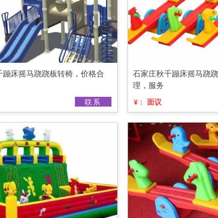
千蹦床摇马跷跷板转椅，价格合
石家庄秋千蹦床摇马跷
理，服务
联系
面议
¥：