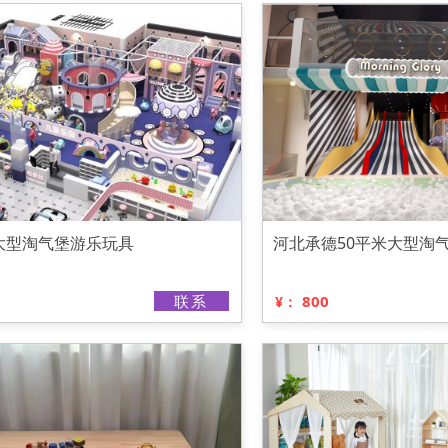
大型淘气堡游乐玩具
河北承德50平米大型淘
联系
800
¥：