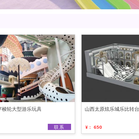
穿梭轮大型游乐玩具
山西太原炫乐城乐比转
联系
650
¥：