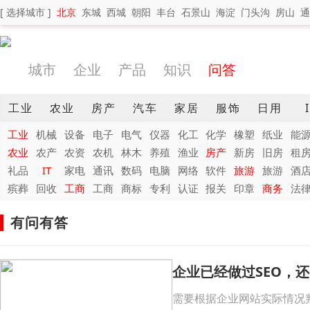
[ 选择城市 ]
北京
东城
西城
朝阳
丰台
石景山
海淀
门头沟
房山
通
城市
企业
产品
知识
问答
工业
农业
房产
汽车
家居
服饰
日用
工业
机械
设备
电子
电气
仪器
化工
化学
橡塑
纸业
能
农业
农产
农资
农机
林木
养殖
渔业
房产
新房
旧房
租
礼品
IT
家电
通讯
数码
电脑
网络
软件
旅游
旅游
酒
殡葬
回收
工商
工商
商标
专利
认证
报关
印章
商务
法
有问有答
企业已经做过SEO，
需要根据企业网站实际情况判