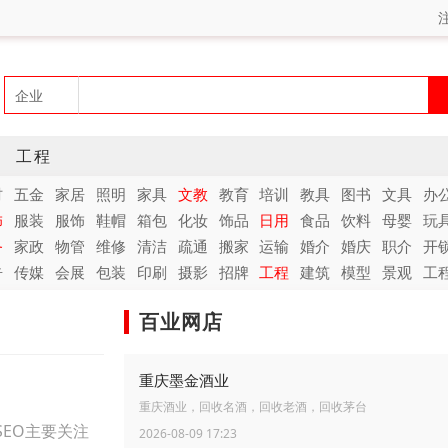
工程
材
五金
家居
照明
家具
文教
教育
培训
教具
图书
文具
办
饰
服装
服饰
鞋帽
箱包
化妆
饰品
日用
食品
饮料
母婴
玩
务
家政
物管
维修
清洁
疏通
搬家
运输
婚介
婚庆
职介
开
告
传媒
会展
包装
印刷
摄影
招牌
工程
建筑
模型
景观
工
百业网店
重庆墨金酒业
重庆酒业，回收名酒，回收老酒，回收茅台
EO主要关注
2026-08-09 17:23