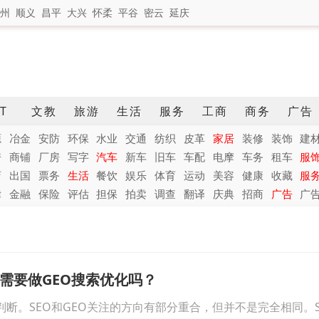
州
顺义
昌平
大兴
怀柔
平谷
密云
延庆
IT
文教
旅游
生活
服务
工商
商务
广告
源
冶金
安防
环保
水业
交通
纺织
皮革
家居
装修
装饰
建
房
商铺
厂房
写字
汽车
新车
旧车
车配
电摩
车务
租车
服
店
出国
票务
生活
餐饮
娱乐
体育
运动
美容
健康
收藏
服
律
金融
保险
评估
担保
拍卖
调查
翻译
庆典
招商
广告
广
还需要做GEO搜索优化吗？
断。SEO和GEO关注的方向有部分重合，但并不是完全相同。S