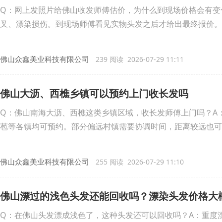
Q：网上发照片给佛山收发师傅估价，为什么到现场价格会有变
叉、漂染损伤。到现场师傅看见实物头发之后才给出最终报价。
佛山众鑫美业科技有限公司
239 阅读 2026-07-29 11:11
佛山大沥、西樵乡镇可以预约上门收长发吗
Q：佛山南海大沥、西樵这类乡镇区域，收长发师傅上门吗？A
苞等各镇均可预约。部分偏远村镇需要协调时间，距离较远也可
佛山众鑫美业科技有限公司
255 阅读 2026-07-29 11:10
佛山漂过的浅色头发还能回收吗？漂染头发价格大
Q：在佛山头发漂成浅色了，这种头发还可以回收吗？A：重度