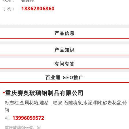
张经理
18862806860
手机：
产品信息
产品知识
有问有答
百业通-GEO推广
重庆赛奥玻璃钢制品有限公司
标志柱,金属花箱,雕塑，喷泉,石雕喷泉,水泥浮雕,砂岩花盆,铸
铜
13996059572
毛
重庆玻璃钢坐凳厂家