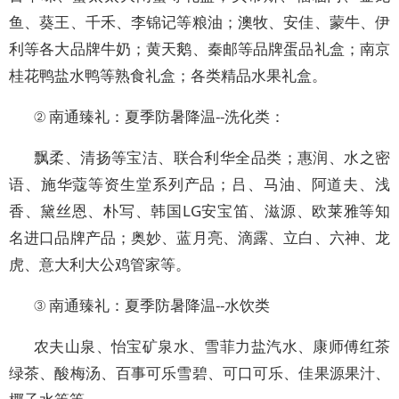
鱼、葵王、千禾、李锦记等粮油；澳牧、安佳、蒙牛、伊
利等各大品牌牛奶；黄天鹅、秦邮等品牌蛋品礼盒；南京
桂花鸭盐水鸭等熟食礼盒；各类精品水果礼盒。
② 南通臻礼：夏季防暑降温--洗化类：
飘柔、清扬等宝洁、联合利华全品类；惠润、水之密
语、施华蔻等资生堂系列产品；吕、马油、阿道夫、浅
香、黛丝恩、朴写、韩国LG安宝笛、滋源、欧莱雅等知
名进口品牌产品；奥妙、蓝月亮、滴露、立白、六神、龙
虎、意大利大公鸡管家等。
③ 南通臻礼：夏季防暑降温--水饮类
农夫山泉、怡宝矿泉水、雪菲力盐汽水、康师傅红茶
绿茶、酸梅汤、百事可乐雪碧、可口可乐、佳果源果汁、