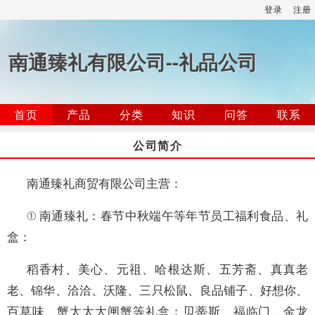
登录
注册
南通臻礼有限公司--礼品公司
首页
产品
分类
知识
问答
联系
公司简介
南通臻礼商贸有限公司主营：
① 南通臻礼：春节中秋端午等年节员工福利食品、礼
盒：
稻香村、美心、元祖、哈根达斯、五芳斋、真真老
老、锦华、洽洽、沃隆、三只松鼠、良品铺子、好想你、
百草味、蟹太太大闸蟹等礼盒；贝蒂斯、福临门、金龙