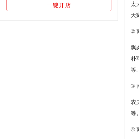
太
一键开店
天
②
飘
朴
等
③
农
等
④