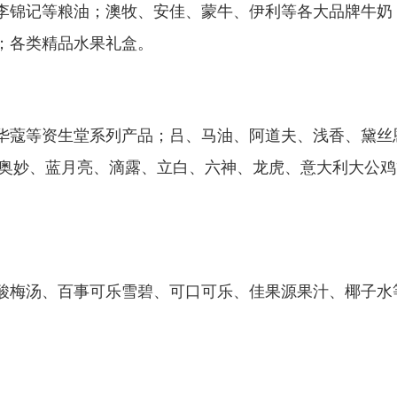
李锦记等粮油；澳牧、安佳、蒙牛、伊利等各大品牌牛奶
；各类精品水果礼盒。
华蔻等资生堂系列产品；吕、马油、阿道夫、浅香、黛丝
；奥妙、蓝月亮、滴露、立白、六神、龙虎、意大利大公鸡
酸梅汤、百事可乐雪碧、可口可乐、佳果源果汁、椰子水