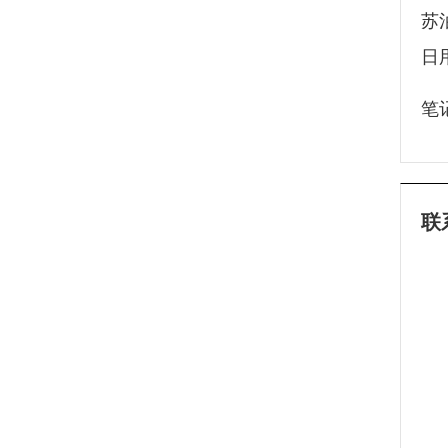
苏
日
笔
联