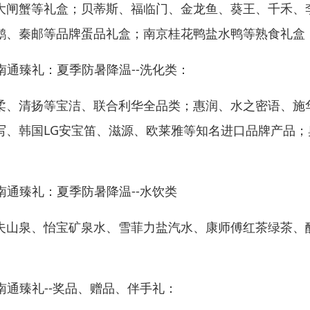
大闸蟹等礼盒；贝蒂斯、福临门、金龙鱼、葵王、千禾、
鹅、秦邮等品牌蛋品礼盒；南京桂花鸭盐水鸭等熟食礼盒
 南通臻礼：夏季防暑降温--洗化类：
柔、清扬等宝洁、联合利华全品类；惠润、水之密语、施
写、韩国LG安宝笛、滋源、欧莱雅等知名进口品牌产品
。
 南通臻礼：夏季防暑降温--水饮类
夫山泉、怡宝矿泉水、雪菲力盐汽水、康师傅红茶绿茶、
。
 南通臻礼--奖品、赠品、伴手礼：