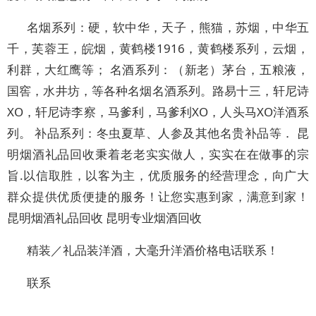
名烟系列：硬，软中华，天子，熊猫，苏烟，中华五
千，芙蓉王，皖烟，黄鹤楼1916，黄鹤楼系列，云烟，
利群，大红鹰等； 名酒系列：（新老）茅台，五粮液，
国窖，水井坊，等各种名烟名酒系列。路易十三，轩尼诗
XO，轩尼诗李察，马爹利，马爹利XO，人头马XO洋酒系
列。 补品系列：冬虫夏草、人参及其他名贵补品等． 昆
明烟酒礼品回收秉着老老实实做人，实实在在做事的宗
旨.以信取胜，以客为主，优质服务的经营理念，向广大
群众提供优质便捷的服务！让您实惠到家，满意到家！
昆明烟酒礼品回收 昆明专业烟酒回收
精装／礼品装洋酒，大毫升洋酒价格电话联系！
联系