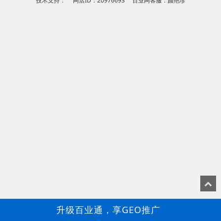
技术支持： 网店ID：20976693 百业网客服：颜艳珍
升级百业通，享GEO推广