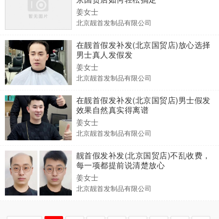
姜女士
北京靓首发制品有限公司
在靓首假发补发(北京国贸店)放心选择
男士真人发假发
姜女士
北京靓首发制品有限公司
在靓首假发补发(北京国贸店)男士假发
效果自然真实得离谱
姜女士
北京靓首发制品有限公司
靓首假发补发(北京国贸店)不乱收费，
每一项都提前说清楚放心
姜女士
北京靓首发制品有限公司