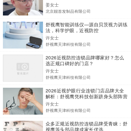
姜女士
北京靓首发制品有限公司
舒视鹰智能训练仪—源自贝茨视力训练
法，科学护眼，近视防控
许女士
舒视鹰天津科技有限公司
2026近视防控连锁品牌哪家好？怎么
选正规口碑好的门店？
许女士
舒视鹰天津科技有限公司
2026近视护眼行业连锁门店品牌大全
解析：舒视鹰凭科技创新跻身头部阵营
许女士
舒视鹰天津科技有限公司
众多正规近视防控连锁品牌受青睐：舒
视鹰等头部品牌成家长优选