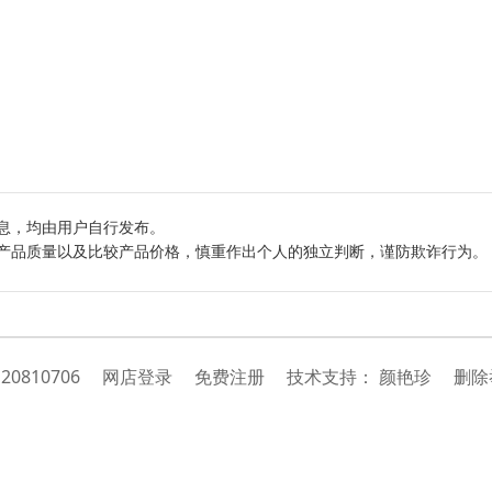
息，均由用户自行发布。
产品质量以及比较产品价格，慎重作出个人的独立判断，谨防欺诈行为。
：
20810706
网店登录
免费注册
技
术
支
持
：
颜艳珍
删除举报