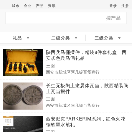
城市
企业
产品
资讯
登录
注册
搜产品
礼品
二级分类
三级分类
陕西兵马俑摆件，精装8件套礼盒，西
安忒色兵马俑礼品
王圆
西安市新城区阿凡提百货商行
长生无极陶土隶属体瓦当，陕西精装陶
土瓦当摆件
王圆
西安市新城区阿凡提百货商行
西安派克PARKERIM系列，红色火花
钢笔墨水笔礼
王圆