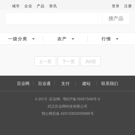
城市
企业
产品
资讯
登录
注册
搜产品
一级分类
农产
行情
上一页
下一页
共0页
百业网
百业通
支付
建站
联系我们
© 2013 -百业网- 鄂ICP备16001549号-3
武汉百业网科技有限公司
鄂公网安备 42010302000686号