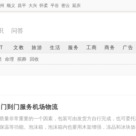
州
顺义
昌平
大兴
怀柔
平谷
密云
延庆
识
问答
IT
文教
旅游
生活
服务
工商
商务
广告
锁
命理
殡葬
回收
，门到门服务机场物流
质量非常重要的一个因素，包装可由发货方自行完成，也可委托
保温等功能。泡沫箱，泡沫箱内也要用木架增强，冻品和冰块放