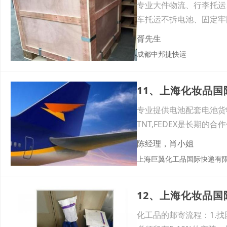
专业大件物流、行李托运
车托运不拆电池、固定牢
时，全
胥先生
成都中邦捷快运
11、上海化妆品国
专业提供电池配套电池货
TNT,FEDEX是长期
陈经理，肖小姐
上海巨翼化工品国际快递有
12、上海化妆品
化工品的邮寄流程：1.找