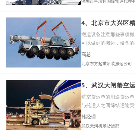
深圳市科瑞通国际货运代理
4、北京市大兴区
搬运设备注意那些事项搬
可以做到的搬运，设备的
家正
高总
北京东方起重吊装搬运公司
5、武汉大闸蟹空
航空货运单的用途货运单
与托运人之间缔结运输契
韩经理
武汉天河机场货运部