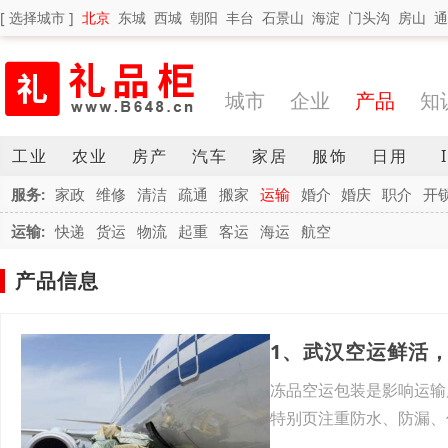
[ 选择城市 ]
北京
东城
西城
朝阳
丰台
石景山
海淀
门头沟
房山
通
城市
企业
产品
知
工业
农业
房产
汽车
家居
服饰
日用
服务:
家政
维修
清洁
疏通
搬家
运输
婚介
婚庆
职介
开
运输:
快递
货运
物流
起重
客运
海运
航空
产品信息
1、武汉空运鲜活
冻品空运包装是影响运输
特别页注重防水、防漏、
融化