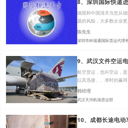
8、深圳国际快递
德国和中国清关当您从德
题的风险，大多数企业更
现行
陈先生
深圳市科瑞通国际货运代理
9、武汉文件空运
航空货运，也叫空运，是
以其迅捷、、准时的赢得
快资
韩经理
武汉天河机场货运部
10、成都长途电