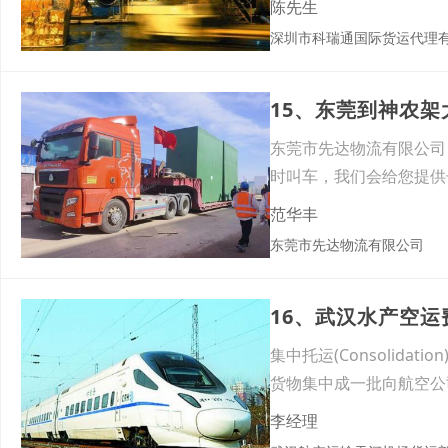
陈先生
深圳市科瑞通国际货运代理
15、东莞到神农
东莞市先达物流有限公司
时叫车，我们会给您提供
费。
范华丰
东莞市先达物流有限公司
16、武汉水产空
集中托运(Consolid
货物集中成一批向航空公
李经理