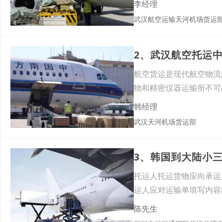
李经理
武汉航空运输天河机场货运
2、武汉航空托运
航空货运是现代航空物流
物和精密仪器运输所不可
捷、、准
韩经理
武汉天河机场货运部
3、韩国到大陆小
托运人托运货物应向承运
运人应对运输单填写内容
人填
陈先生