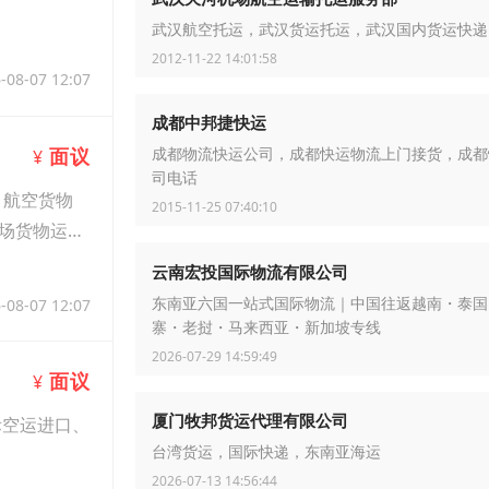
武汉航空托运，武汉货运托运，武汉国内货运快递
2012-11-22 14:01:58
-08-07 12:07
成都中邦捷快运
面议
¥
成都物流快运公司，成都快运物流上门接货，成都
司电话
、航空货物
2015-11-25 07:40:10
场货物运
云南宏投国际物流有限公司
-08-07 12:07
东南亚六国一站式国际物流｜中国往返越南・泰国
寨・老挝・马来西亚・新加坡专线
2026-07-29 14:59:49
面议
¥
厦门牧邦货运代理有限公司
际空运进口、
台湾货运，国际快递，东南亚海运
2026-07-13 14:56:44